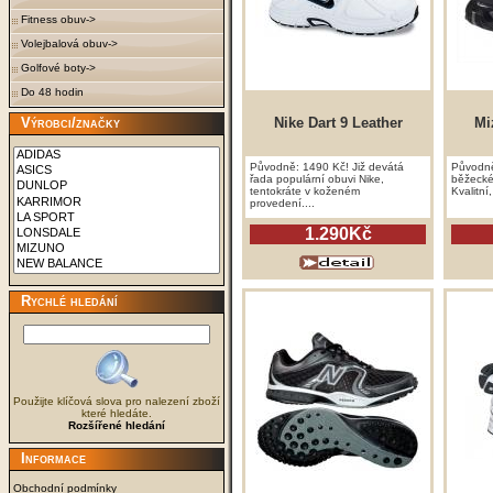
Fitness obuv->
Volejbalová obuv->
Golfové boty->
Do 48 hodin
Výrobci/značky
Nike Dart 9 Leather
Mi
Původně: 1490 Kč! Již devátá
Původně
řada populární obuvi Nike,
běžecké
tentokráte v koženém
Kvalitní
provedení....
1.290Kč
Rychlé hledání
Použijte klíčová slova pro nalezení zboží
které hledáte.
Rozšířené hledání
Informace
Obchodní podmínky