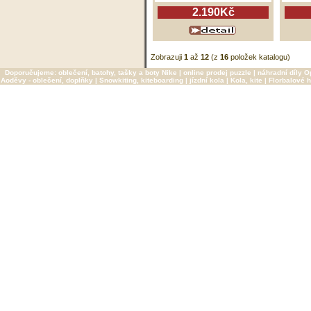
2.190Kč
Zobrazuji
1
až
12
(z
16
položek katalogu)
Doporučujeme:
oblečení, batohy, tašky a boty Nike
|
online prodej puzzle
|
náhradní díly O
Aoděvy - oblečení, doplňky
|
Snowkiting, kiteboarding
|
jízdní kola
|
Kola, kite
|
Florbalové h