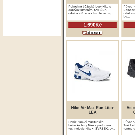
Pohodlné běžecké boty Nike s
Původně
dobrým tlumením. SVRŠEK:
Balance
odolná síťovina v kombinaci s p...
odolnost
bo...
1.690Kč
Nike Air Max Run Lite+
Asic
LEA
Dobře tlumící multifunkční
Původně
bežecké boty Nike s podporou
Trail La
technologie Nike+. SVRŠEK: sy...
terénu d