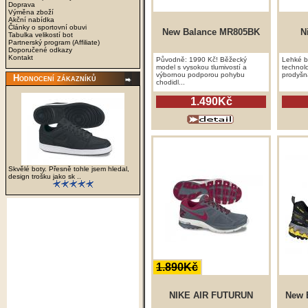
Doprava
Výměna zboží
Akční nabídka
Články o sportovní obuvi
New Balance MR805BK
N
Tabulka velikostí bot
Partnerský program (Affiliate)
Doporučené odkazy
Kontakt
Původně: 1990 Kč! Běžecký
Lehké b
model s vysokou tlumivostí a
technol
výbornou podporou pohybu
prodyšn
Hodnocení zákazníků
chodidl...
1.490Kč
Skvělé boty. Přesně tohle jsem hledal,
design trošku jako sk ..
1.890Kč
NIKE AIR FUTURUN
New 