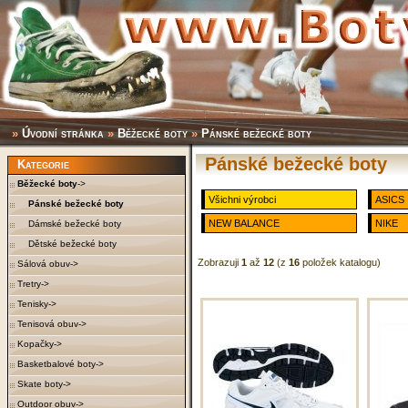
»
Úvodní stránka
»
Běžecké boty
»
Pánské bežecké boty
Pánské bežecké boty
Kategorie
Běžecké boty
->
Všichni výrobci
ASICS
Pánské bežecké boty
NEW BALANCE
NIKE
Dámské bežecké boty
Dětské bežecké boty
Zobrazuji
1
až
12
(z
16
položek katalogu)
Sálová obuv->
Tretry->
Tenisky->
Tenisová obuv->
Kopačky->
Basketbalové boty->
Skate boty->
Outdoor obuv->