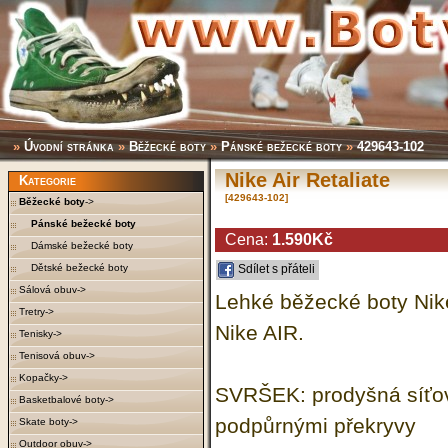
»
Úvodní stránka
»
Běžecké boty
»
Pánské bežecké boty
»
429643-102
Nike Air Retaliate
Kategorie
[429643-102]
Běžecké boty
->
Pánské bežecké boty
Cena:
1.590Kč
Dámské bežecké boty
Dětské bežecké boty
Sdílet s přáteli
Sálová obuv->
Lehké běžecké boty Nike
Tretry->
Nike AIR.
Tenisky->
Tenisová obuv->
Kopačky->
SVRŠEK: prodyšná síťo
Basketbalové boty->
podpůrnými překryvy
Skate boty->
Outdoor obuv->