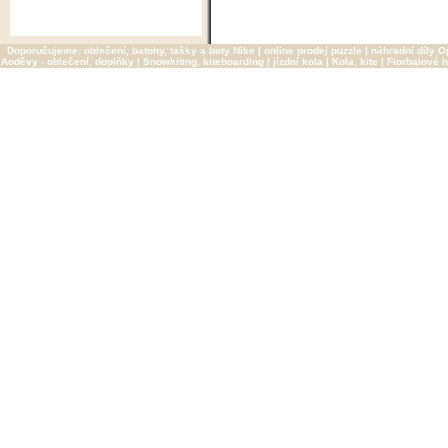
Doporučujeme:
oblečení, batohy, tašky a boty Nike
|
online prodej puzzle
|
náhradní díly O
Aoděvy - oblečení, doplňky
|
Snowkiting, kiteboarding
|
jízdní kola
|
Kola, kite
|
Florbalové h