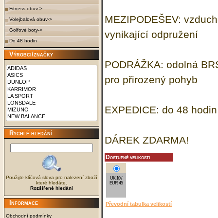
Fitness obuv->
MEZIPODEŠEV: vzduchový
Volejbalová obuv->
Golfové boty->
vynikající odpružení
Do 48 hodin
Výrobci/značky
PODRÁŽKA: odolná BRS1
pro přirozený pohyb
EXPEDICE: do 48 hodin 
Rychlé hledání
DÁREK ZDARMA!
Dostupné velikosti
Použijte klíčová slova pro nalezení zboží
UK 10 /
které hledáte.
EUR 45
Rozšířené hledání
Informace
Převodní tabulka velikostí
Obchodní podmínky