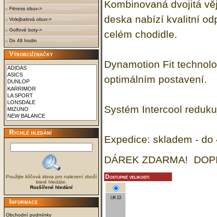
Kombinovaná dvojitá věj
Fitness obuv->
deska nabízí kvalitní od
Volejbalová obuv->
Golfové boty->
celém chodidle.
Do 48 hodin
Výrobci/značky
Dynamotion Fit technolog
optimálním postavení.
Systém Intercool redukuj
Rychlé hledání
Expedice: skladem - do 
DÁREK ZDARMA! DOP
Dostupné velikosti
Použijte klíčová slova pro nalezení zboží
které hledáte.
Rozšířené hledání
UK 13
Informace
Obchodní podmínky