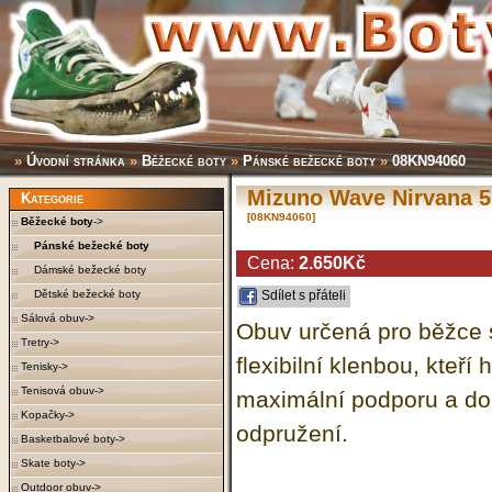
»
Úvodní stránka
»
Běžecké boty
»
Pánské bežecké boty
»
08KN94060
Mizuno Wave Nirvana 5
Kategorie
[08KN94060]
Běžecké boty
->
Pánské bežecké boty
Cena:
2.650Kč
Dámské bežecké boty
Dětské bežecké boty
Sdílet s přáteli
Sálová obuv->
Obuv určená pro běžce s
Tretry->
flexibilní klenbou, kteří 
Tenisky->
Tenisová obuv->
maximální podporu a do
Kopačky->
odpružení.
Basketbalové boty->
Skate boty->
Outdoor obuv->