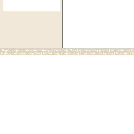
Doporučujeme:
oblečení, batohy, tašky a boty Nike
|
online prodej puzzle
|
náhradní díly O
Aoděvy - oblečení, doplňky
|
Snowkiting, kiteboarding
|
jízdní kola
|
Kola, kite
|
Florbalové h