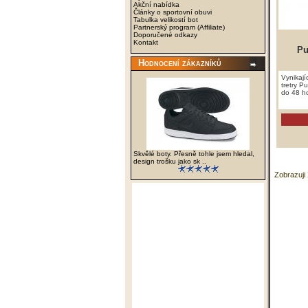
Akční nabídka
Články o sportovní obuvi
Tabulka velikostí bot
Partnerský program (Affiliate)
Doporučené odkazy
Kontakt
Pu
Hodnocení zákazníků
Vynikají
tretry P
do 48 ho
Skvělé boty. Přesně tohle jsem hledal,
design trošku jako sk ..
Zobrazuji