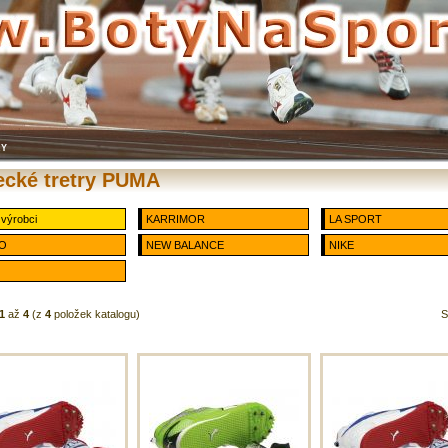
ry
ecké tretry PUMA
 výrobci
KARRIMOR
LA SPORT
O
NEW BALANCE
NIKE
1
až
4
(z
4
položek katalogu)
S