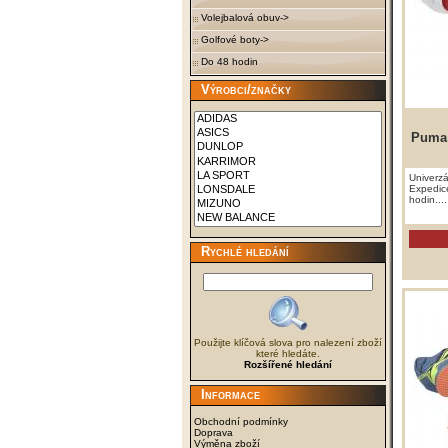
Volejbalová obuv->
Golfové boty->
Do 48 hodin
Výrobci/značky
Puma 
Univerzá
Expedic
hodin....
Rychlé hledání
Použijte klíčová slova pro nalezení zboží
které hledáte.
Rozšířené hledání
Informace
Obchodní podmínky
Doprava
Výměna zboží