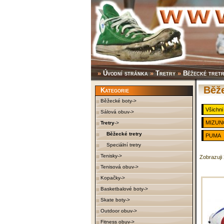
»
Úvodní stránka
»
Tretry
»
Běžecké tret
Běž
Kategorie
Běžecké boty->
Všichni
Sálová obuv->
MIZUN
Tretry
->
Běžecké tretry
PUMA
Speciální tretry
Tenisky->
Zobrazuji
Tenisová obuv->
Kopačky->
Basketbalové boty->
Skate boty->
Outdoor obuv->
Fitness obuv->