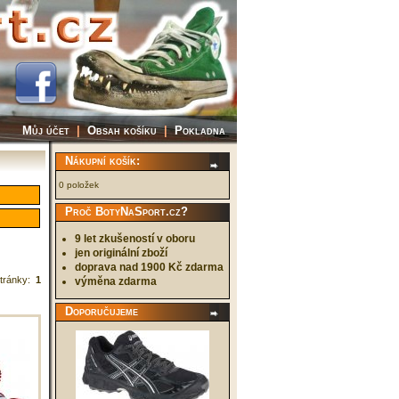
Můj účet
|
Obsah košíku
|
Pokladna
Nákupní košík:
0 položek
Proč BotyNaSport.cz?
9 let zkušeností v oboru
jen originální zboží
doprava nad 1900 Kč zdarma
tránky:
1
výměna zdarma
Doporučujeme