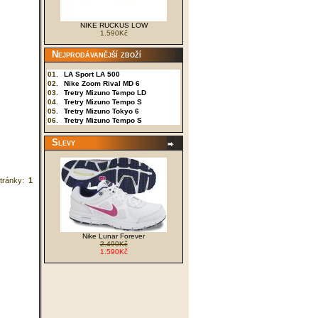
zásoby jsou omezené.
NIKE RUCKUS LOW
1.590Kč
Nejprodávanější zboží
01.
LA Sport LA 500
02.
Nike Zoom Rival MD 6
03.
Tretry Mizuno Tempo LD
04.
Tretry Mizuno Tempo S
05.
Tretry Mizuno Tokyo 6
06.
Tretry Mizuno Tempo S
Slevy
tránky:
1
Nike Lunar Forever
2.490Kč
1.590Kč