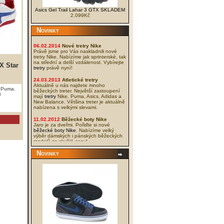
Asics Gel Trail Lahar 3 GTX SKLADEM
2.099Kč
Novinky
06.02.2014
Nové tretry Nike
Právě jsme pro Vás naskladnili nové
tretry Nike. Nabízíme jak sprinterské, tak
na střední a delší vzdálenost. Vybírejte
X Star
tretry
právě nyní!
24.03.2013
Atletické tretry
Aktuálně u nás najdete mnoho
y Puma.
běžeckých treter. Největší zastoupení
8
mají
tretry
Nike, Puma, Asics, Adidas a
New Balance. Většina treter je aktuálně
nabízena s velkými slevami.
11.02.2012
Běžecké boty Nike
Jaro je za dveřmi. Pořiďte si nové
běžecké boty Nike
. Nabízíme velký
výběr dámských i pánských běžeckých
modelů za skvělé ceny!
Novinky
04.02.2012
Sportovní obuv Nike -
NOVÁ KOLEKCE
I když to tak venku nevypadá, jaro se
blíží. Přidali jsme tedy do naší nabídky
nové modely bot Nike z kolekce Jaro
2012. Tyto nové
boty Nike
naleznete v
kategorii
volný čas Nike
. Nabídka je
široká a ceny nízké, přejeme příjemné
vybírání.
03.12.2011
Krach cen sálové obuvi
Srazili jsme ceny vynikající sálové obuvi
Mizuno až na dno. Nakupujte právě teď,