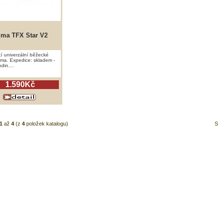
ma TFX Star V2
cí univerzální běžecké
uma. Expedice: skladem -
din....
1.590Kč
1
až
4
(z
4
položek katalogu)
S