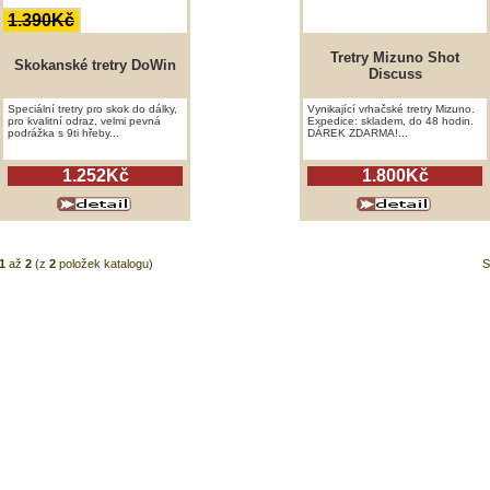
1.390Kč
Tretry Mizuno Shot
Skokanské tretry DoWin
Discuss
Speciální tretry pro skok do dálky,
Vynikající vrhačské tretry Mizuno.
pro kvalitní odraz, velmi pevná
Expedice: skladem, do 48 hodin.
podrážka s 9ti hřeby...
DÁREK ZDARMA!...
1.252Kč
1.800Kč
1
až
2
(z
2
položek katalogu)
S