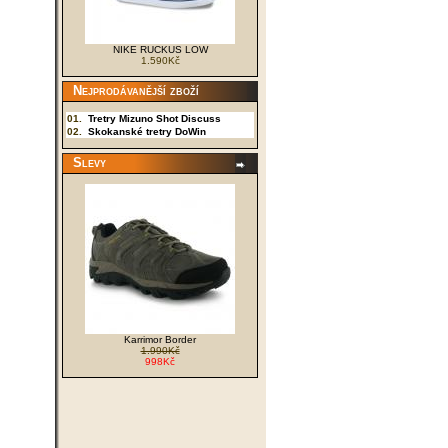
Mizuno až na dno. Nakupujte právě teď,
zásoby jsou omezené.
NIKE RUCKUS LOW
1.590Kč
Nejprodávanější zboží
01.
Tretry Mizuno Shot Discuss
02.
Skokanské tretry DoWin
Slevy
Karrimor Border
1.990Kč
998Kč