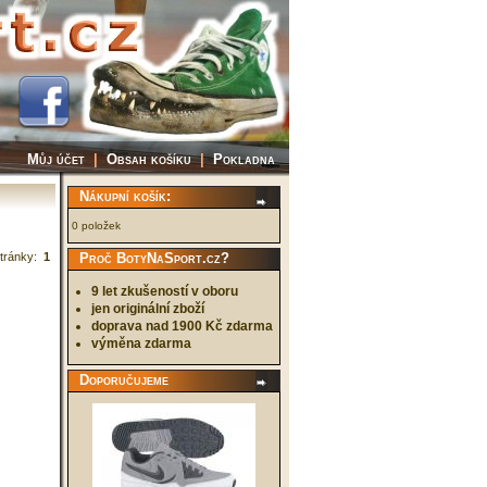
Můj účet
|
Obsah košíku
|
Pokladna
Nákupní košík:
0 položek
tránky:
1
Proč BotyNaSport.cz?
9 let zkušeností v oboru
jen originální zboží
doprava nad 1900 Kč zdarma
výměna zdarma
Doporučujeme