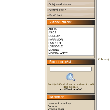
Volejbalová obuv->
Golfové boty->
Do 48 hodin
Výrobci/značky
Zobrazuji
Rychlé hledání
Použijte klíčová slova pro nalezení zboží
které hledáte.
Rozšířené hledání
Informace
Obchodní podmínky
Doprava
Výměna zboží