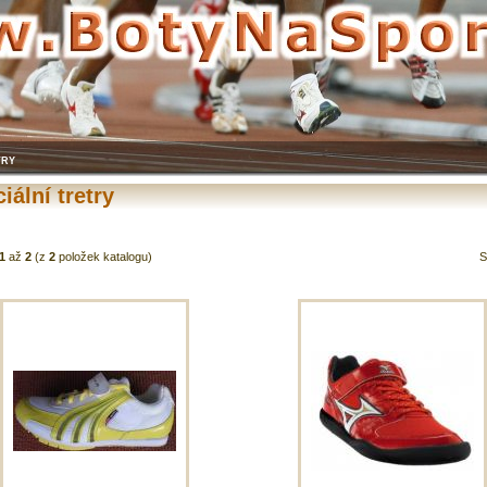
try
iální tretry
1
až
2
(z
2
položek katalogu)
S