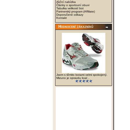
Akční nabídka
Články o sportovní obuvi
Tabulka velikostí bot
Partnerský program (Affiliate)
Doporučené odkazy
Kontakt
Hodnocení zákazníků
Jsem s těmito botami velmi spokojený.
Mizuno je opravdu kval ..