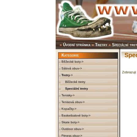
»
Úvodní stránka
»
Tretry
»
Speciální tre
Spec
Kategorie
Běžecké boty->
Sálová obuv->
Zobrazuji
Tretry
->
Běžecké tretry
Speciální tretry
Tenisky->
Tenisová obuv->
Kopačky->
Basketbalové boty->
Skate boty->
Outdoor obuv->
Fitness obuv->