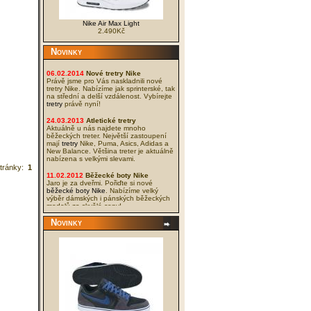
Nike Air Max Light
2.490Kč
Novinky
06.02.2014
Nové tretry Nike
Právě jsme pro Vás naskladnili nové
tretry Nike. Nabízíme jak sprinterské, tak
na střední a delší vzdálenost. Vybírejte
tretry
právě nyní!
24.03.2013
Atletické tretry
Aktuálně u nás najdete mnoho
běžeckých treter. Největší zastoupení
mají
tretry
Nike, Puma, Asics, Adidas a
New Balance. Většina treter je aktuálně
nabízena s velkými slevami.
tránky:
1
11.02.2012
Běžecké boty Nike
Jaro je za dveřmi. Pořiďte si nové
běžecké boty Nike
. Nabízíme velký
výběr dámských i pánských běžeckých
modelů za skvělé ceny!
Novinky
04.02.2012
Sportovní obuv Nike -
NOVÁ KOLEKCE
I když to tak venku nevypadá, jaro se
blíží. Přidali jsme tedy do naší nabídky
nové modely bot Nike z kolekce Jaro
2012. Tyto nové
boty Nike
naleznete v
kategorii
volný čas Nike
. Nabídka je
široká a ceny nízké, přejeme příjemné
vybírání.
03.12.2011
Krach cen sálové obuvi
Srazili jsme ceny vynikající sálové obuvi