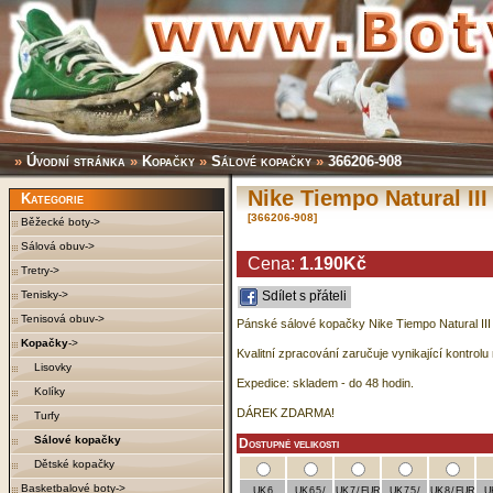
»
Úvodní stránka
»
Kopačky
»
Sálové kopačky
»
366206-908
Nike Tiempo Natural III
Kategorie
[366206-908]
Běžecké boty->
Sálová obuv->
Cena:
1.190Kč
Tretry->
Tenisky->
Sdílet s přáteli
Tenisová obuv->
Pánské sálové kopačky Nike Tiempo Natural III 
Kopačky
->
Kvalitní zpracování zaručuje vynikající kontrolu m
Lisovky
Expedice: skladem - do 48 hodin.
Kolíky
DÁREK ZDARMA!
Turfy
Sálové kopačky
Dostupné velikosti
Dětské kopačky
Basketbalové boty->
UK 6
UK 6,5 /
UK 7 / EUR
UK 7,5 /
UK 8 / EUR
UK