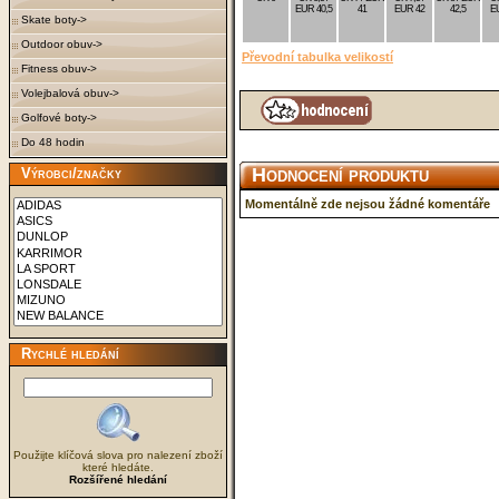
EUR 40,5
41
EUR 42
42,5
E
Skate boty->
Outdoor obuv->
Převodní tabulka velikostí
Fitness obuv->
Volejbalová obuv->
Golfové boty->
Do 48 hodin
Hodnocení produktu
Výrobci/značky
Momentálně zde nejsou žádné komentáře
Rychlé hledání
Použijte klíčová slova pro nalezení zboží
které hledáte.
Rozšířené hledání