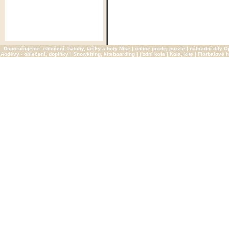
Doporučujeme:
oblečení, batohy, tašky a boty Nike
|
online prodej puzzle
|
náhradní díly O
Aoděvy - oblečení, doplňky
|
Snowkiting, kiteboarding
|
jízdní kola
|
Kola, kite
|
Florbalové h