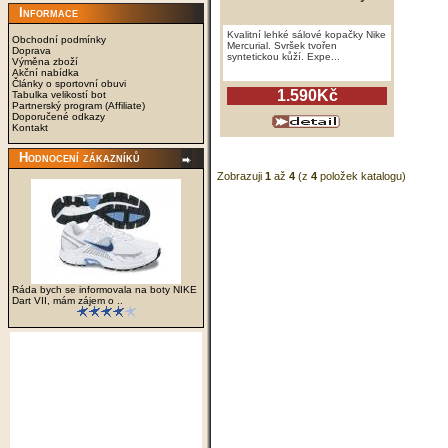
Informace
Kvalitní lehké sálové kopačky Nike
Obchodní podmínky
Mercurial. Svršek tvořen
Doprava
syntetickou kůží. Expe...
Výměna zboží
Akční nabídka
Články o sportovní obuvi
1.590Kč
Tabulka velikostí bot
Partnerský program (Affiliate)
Doporučené odkazy
Kontakt
Hodnocení zákazníků
Zobrazuji
1
až
4
(z
4
položek katalogu)
Ráda bych se informovala na boty NIKE
Dart VII, mám zájem o ..