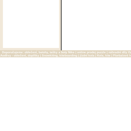
Doporučujeme:
oblečení, batohy, tašky a boty Nike
|
online prodej puzzle
|
náhradní díly O
Aoděvy - oblečení, doplňky
|
Snowkiting, kiteboarding
|
jízdní kola
|
Kola, kite
|
Florbalové h