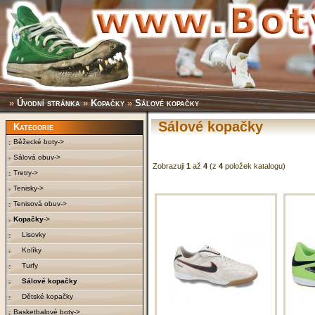
»
Úvodní stránka
»
Kopačky
»
Sálové kopačky
Sálové kopačky
Kategorie
Běžecké boty->
Sálová obuv->
Zobrazuji
1
až
4
(z
4
položek katalogu)
Tretry->
Tenisky->
Tenisová obuv->
Kopačky
->
Lisovky
Kolíky
Turfy
Sálové kopačky
Dětské kopačky
Basketbalové boty->