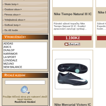
Skate boty->
Outdoor obuv->
Nike
Nike Tiempo Natural III IC
Fitness obuv->
Volejbalová obuv->
Pánské sálové kopačky Nike
Sálové 
Golfové boty->
Tiempo Natural III IC. Kvalitní
Expedic
zpracování zaručuje vynikají...
hodin....
Do 48 hodin
Výrobci/značky
1.190Kč
Rychlé hledání
Použijte klíčová slova pro nalezení zboží
které hledáte.
Rozšířené hledání
Nike Mercurial Victory IC