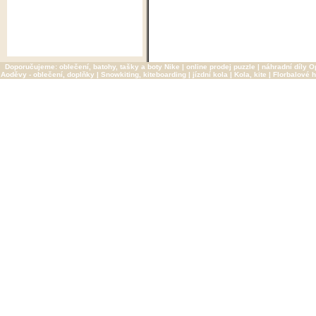
Doporučujeme:
oblečení, batohy, tašky a boty Nike
|
online prodej puzzle
|
náhradní díly O
Aoděvy - oblečení, doplňky
|
Snowkiting, kiteboarding
|
jízdní kola
|
Kola, kite
|
Florbalové h