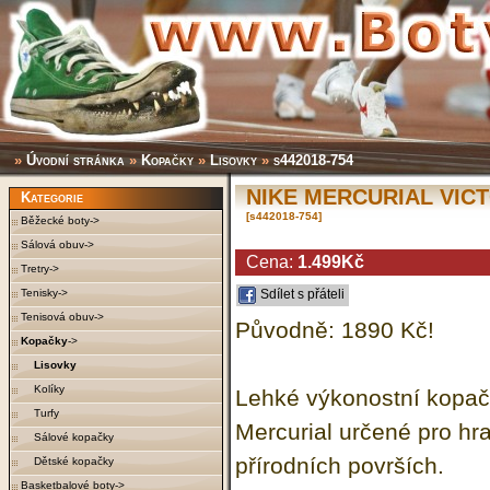
»
Úvodní stránka
»
Kopačky
»
Lisovky
»
s442018-754
NIKE MERCURIAL VIC
Kategorie
[s442018-754]
Běžecké boty->
Sálová obuv->
Cena:
1.499Kč
Tretry->
Tenisky->
Sdílet s přáteli
Tenisová obuv->
Původně: 1890 Kč!
Kopačky
->
Lisovky
Kolíky
Lehké výkonostní kopač
Turfy
Mercurial určené pro hr
Sálové kopačky
přírodních površích.
Dětské kopačky
Basketbalové boty->