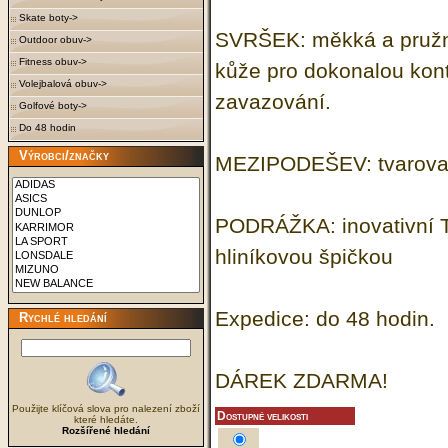
Skate boty->
SVRŠEK: měkká a pružn
Outdoor obuv->
Fitness obuv->
kůže pro dokonalou kont
Volejbalová obuv->
zavazování.
Golfové boty->
Do 48 hodin
Výrobci/značky
MEZIPODEŠEV: tvarovan
PODRÁŽKA: inovativní T
hliníkovou špičkou
Expedice: do 48 hodin.
Rychlé hledání
DÁREK ZDARMA!
Použijte klíčová slova pro nalezení zboží
Dostupné velikosti
které hledáte.
Rozšířené hledání