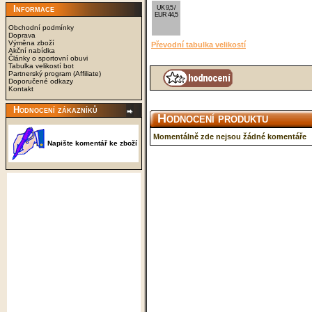
Informace
UK 9,5 /
EUR 44,5
Obchodní podmínky
Doprava
Výměna zboží
Převodní tabulka velikostí
Akční nabídka
Články o sportovní obuvi
Tabulka velikostí bot
Partnerský program (Affiliate)
Doporučené odkazy
Kontakt
Hodnocení zákazníků
Hodnocení produktu
Momentálně zde nejsou žádné komentáře
Napište komentář ke zboží