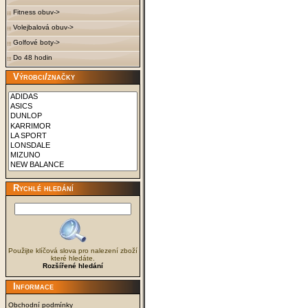
Fitness obuv->
Volejbalová obuv->
Golfové boty->
Do 48 hodin
Výrobci/značky
Rychlé hledání
Použijte klíčová slova pro nalezení zboží
které hledáte.
Rozšířené hledání
Informace
Obchodní podmínky