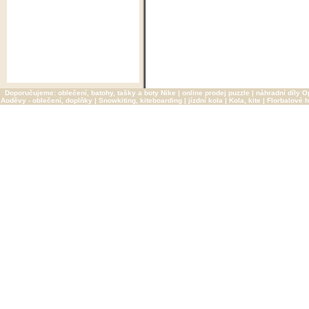
Doporučujeme:
oblečení, batohy, tašky a boty Nike
|
online prodej puzzle
|
náhradní díly O
Aoděvy - oblečení, doplňky
|
Snowkiting, kiteboarding
|
jízdní kola
|
Kola, kite
|
Florbalové h