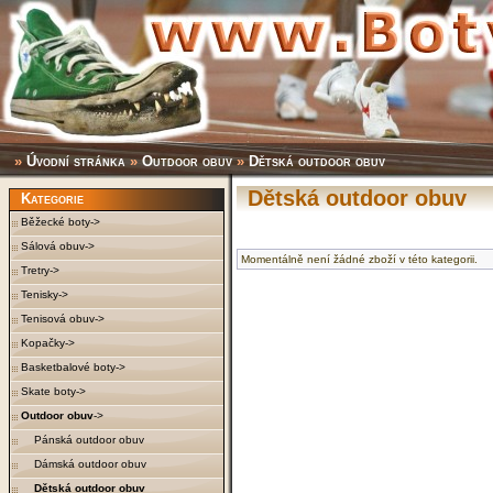
»
Úvodní stránka
»
Outdoor obuv
»
Dětská outdoor obuv
Dětská outdoor obuv
Kategorie
Běžecké boty->
Sálová obuv->
Momentálně není žádné zboží v této kategorii.
Tretry->
Tenisky->
Tenisová obuv->
Kopačky->
Basketbalové boty->
Skate boty->
Outdoor obuv
->
Pánská outdoor obuv
Dámská outdoor obuv
Dětská outdoor obuv