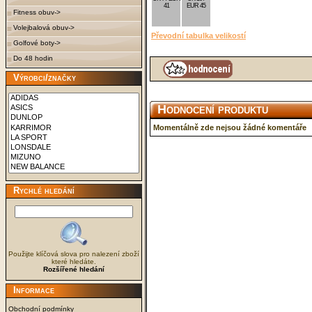
41
EUR 45
Fitness obuv->
Volejbalová obuv->
Převodní tabulka velikostí
Golfové boty->
Do 48 hodin
Výrobci/značky
Hodnocení produktu
Momentálně zde nejsou žádné komentáře
Rychlé hledání
Použijte klíčová slova pro nalezení zboží
které hledáte.
Rozšířené hledání
Informace
Obchodní podmínky