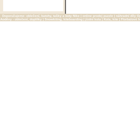
Doporučujeme:
oblečení, batohy, tašky a boty Nike
|
online prodej puzzle
|
náhradní díly O
Aoděvy - oblečení, doplňky
|
Snowkiting, kiteboarding
|
jízdní kola
|
Kola, kite
|
Florbalové h