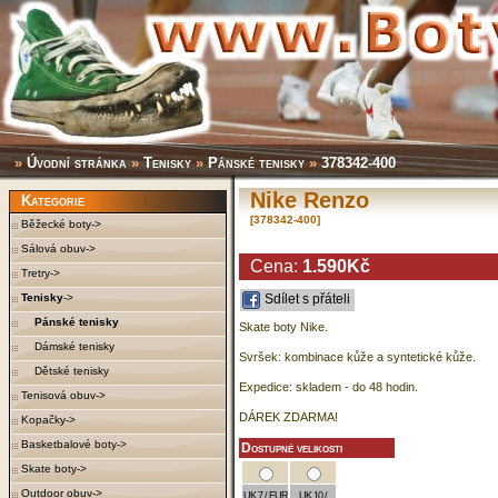
»
Úvodní stránka
»
Tenisky
»
Pánské tenisky
»
378342-400
Nike Renzo
Kategorie
[378342-400]
Běžecké boty->
Sálová obuv->
Cena:
1.590Kč
Tretry->
Tenisky
->
Sdílet s přáteli
Pánské tenisky
Skate boty Nike.
Dámské tenisky
Svršek: kombinace kůže a syntetické kůže.
Dětské tenisky
Expedice: skladem - do 48 hodin.
Tenisová obuv->
DÁREK ZDARMA!
Kopačky->
Basketbalové boty->
Dostupné velikosti
Skate boty->
Outdoor obuv->
UK 7 / EUR
UK 10 /