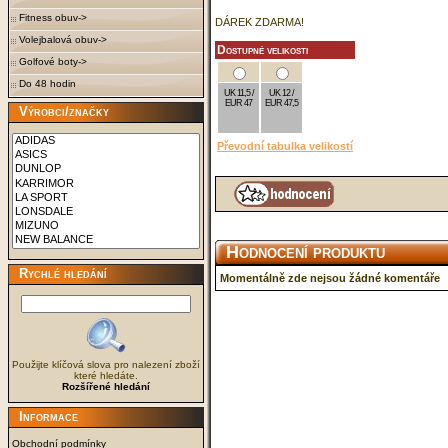
Fitness obuv->
DÁREK ZDARMA!
Volejbalová obuv->
Dostupné velikosti
Golfové boty->
Do 48 hodin
UK 11,5 /
UK 12 /
EUR 47
EUR 47,5
Výrobci/značky
Převodní tabulka velikostí
Hodnocení produktu
Rychlé hledání
Momentálně zde nejsou žádné komentáře
Použijte klíčová slova pro nalezení zboží
které hledáte.
Rozšířené hledání
Informace
Obchodní podmínky