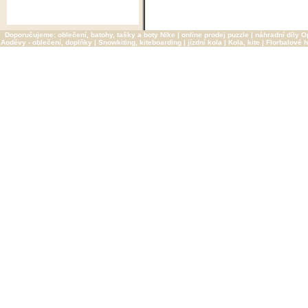
Doporučujeme:
oblečení, batohy, tašky a boty Nike
|
online prodej puzzle
|
náhradní díly O
Aoděvy - oblečení, doplňky
|
Snowkiting, kiteboarding
|
jízdní kola
|
Kola, kite
|
Florbalové h