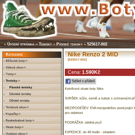
»
Úvodní stránka
»
Tenisky
»
Pánské tenisky
»
525617-002
Nike Renzo 2 MID
Kategorie
[525617-002]
Běžecké boty->
Sálová obuv->
Cena:
1.590Kč
Tretry->
Tenisky
->
Sdílet s přáteli
Pánské tenisky
Kotníkové skate boty Nike.
Dámské tenisky
SVRŠEK: kůže, semiš a nubuk s ochrannými p
Dětské tenisky
Tenisová obuv->
MEZIPODEŠEV: EVA mezipodešev poskytující k
pro odolnost
Kopačky->
Basketbalové boty->
PODRÁŽKA: odolná pryž
Skate boty->
EXPEDICE: do 48 hodin - skladem
Outdoor obuv->