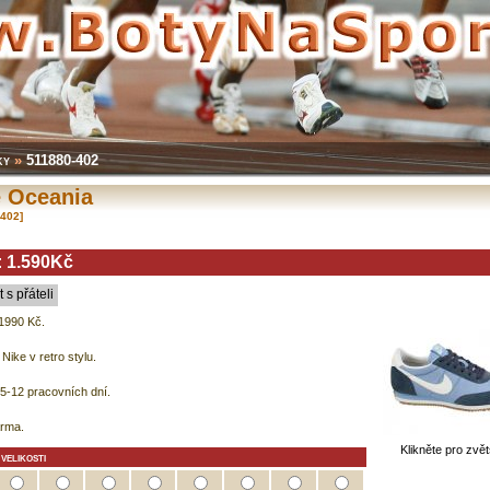
ky
»
511880-402
e Oceania
-402]
:
1.590Kč
t s přáteli
1990 Kč.
Nike v retro stylu.
5-12 pracovních dní.
rma.
Klikněte pro zvě
velikosti