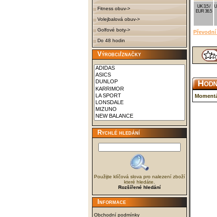
UK 3,5 /
U
Fitness obuv->
EUR 36.5
Volejbalová obuv->
Golfové boty->
Převodní 
Do 48 hodin
Výrobci/značky
Hodn
Momentá
Rychlé hledání
Použijte klíčová slova pro nalezení zboží
které hledáte.
Rozšířené hledání
Informace
Obchodní podmínky