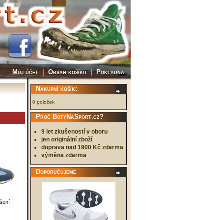
Můj účet
|
Obsah košíku
|
Pokladna
Nákupní košík:
0 položek
Proč BotyNaSport.cz?
9 let zkušeností v oboru
jen originální zboží
doprava nad 1900 Kč zdarma
výměna zdarma
Doporučujeme
tšení