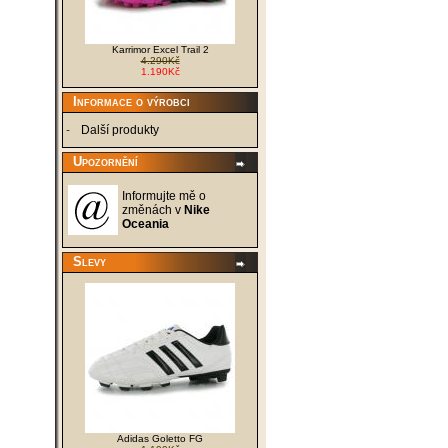
Mizuno až na dno. Nakupujte právě teď,
zásoby jsou omezené.
Karrimor Excel Trail 2
4.290Kč
1.190Kč
Informace o výrobci
-
Další produkty
Upozornění
Informujte mě o
změnách v
Nike
Oceania
Slevy
Adidas Goletto FG