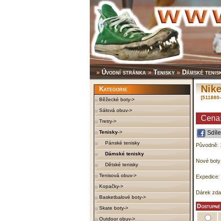
»
Úvodní stránka
»
Tenisky
»
Dámské tenis
Nik
Kategorie
[511880
Běžecké boty->
Sálová obuv->
Cena
Tretry->
Tenisky
->
Sdíle
Pánské tenisky
Původně: 
Dámské tenisky
Nové boty 
Dětské tenisky
Tenisová obuv->
Expedice: 
Kopačky->
Dárek zda
Basketbalové boty->
Dostupné 
Skate boty->
Outdoor obuv->