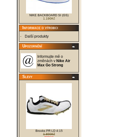
Mizuno až na dno. Nakupujte právě teď,
zásoby jsou omezené.
NIKE BACKBOARD SI (GS)
1.190Kč
Informace o výrobci
-
Další produkty
Upozornění
Informujte mě o
změnách v
Nike Air
Max Go Strong
Slevy
Brooks PR LD 4:15
1.890Kč