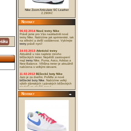
Nike Zoom Articulate SC Leather
2.290Kč
Novinky
06.02.2014
Nové tretry Nike
Právě jsme pro Vás naskladnili nové
tretry Nike. Nabízíme jak sprinterské, tak
na střední a delší vzdálenost. Vybírejte
tretry
právě nyní!
24.03.2013
Atletické tretry
Aktuálně u nás najdete mnoho
běžeckých treter. Největší zastoupení
mají
tretry
Nike, Puma, Asics, Adidas a
New Balance. Většina treter je aktuálně
nabízena s velkými slevami.
11.02.2012
Běžecké boty Nike
Jaro je za dveřmi. Pořiďte si nové
běžecké boty Nike
. Nabízíme velký
výběr dámských i pánských běžeckých
modelů za skvělé ceny!
Novinky
04.02.2012
Sportovní obuv Nike -
NOVÁ KOLEKCE
I když to tak venku nevypadá, jaro se
blíží. Přidali jsme tedy do naší nabídky
nové modely bot Nike z kolekce Jaro
2012. Tyto nové
boty Nike
naleznete v
kategorii
volný čas Nike
. Nabídka je
široká a ceny nízké, přejeme příjemné
vybírání.
03.12.2011
Krach cen sálové obuvi
Srazili jsme ceny vynikající sálové obuvi