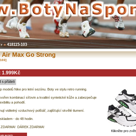
ky
»
418115-103
 Air Max Go Strong
-103]
:
1.999Kč
t s přáteli
p modelů Nike pro letní sezónu. Boty ve stylu retro running.
tvořen kombinací síťovin a kvalitní syntetické kůže a zabezpečuje
xibilitu a pohodlí.
ují viditelný vzduchový polštář, zajišťující skvělé tlumení.
skladem - do 48 hodin.
 ZDARMA! DÁREK ZDARMA!
Klikněte pro zvě
velikosti