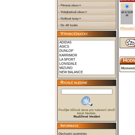
Fitness obuv->
Volejbalová obuv->
UK 9 / EUR
44
Golfové boty->
Do 48 hodin
Převodní 
Výrobci/značky
Hodn
Momentá
Rychlé hledání
Použijte klíčová slova pro nalezení zboží
které hledáte.
Rozšířené hledání
Informace
Obchodní podmínky