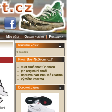
Můj účet
|
Obsah košíku
|
Pokladna
Nákupní košík:
0 položek
Proč BotyNaSport.cz?
9 let zkušeností v oboru
jen originální zboží
doprava nad 1900 Kč zdarma
výměna zdarma
Doporučujeme
tšení