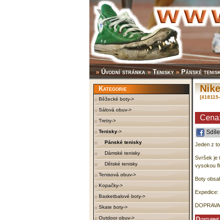
»
Úvodní stránka
»
Tenisky
»
Pánské tenis
Nike
Kategorie
[418115
Běžecké boty->
Sálová obuv->
Cena
Tretry->
Tenisky
->
Sdíle
Pánské tenisky
Jeden z to
Dámské tenisky
Svršek je 
Dětské tenisky
vysokou fle
Tenisová obuv->
Boty obsah
Kopačky->
Expedice: 
Basketbalové boty->
DOPRAVA
Skate boty->
Outdoor obuv->
Dostupné 