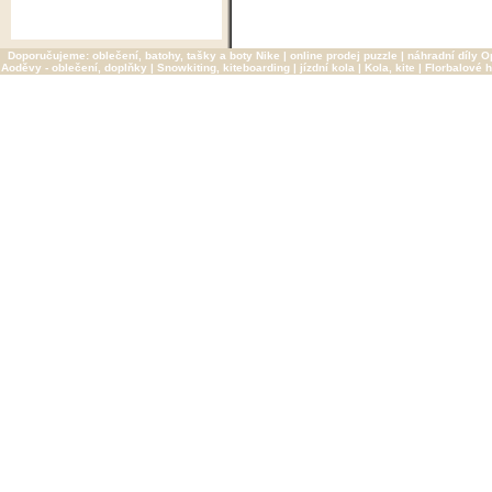
Doporučujeme:
oblečení, batohy, tašky a boty Nike
|
online prodej puzzle
|
náhradní díly O
Aoděvy - oblečení, doplňky
|
Snowkiting, kiteboarding
|
jízdní kola
|
Kola, kite
|
Florbalové h