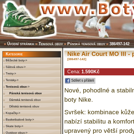
»
Úvodní stránka
»
Tenisová obuv
»
Pánská tenisová obuv
»
386497-142
Nike Air Court MO III -
Kategorie
[386497-142]
Běžecké boty->
Sálová obuv->
Cena:
1.590Kč
Tretry->
Tenisky->
Sdílet s přáteli
Tenisová obuv
->
Nové, pohodlné a stabil
Pánská tenisová obuv
boty Nike.
Dámská tenisová obuv
Dětská tenisová obuv
Svršek: kombinace kůže 
Kopačky->
Basketbalové boty->
nabízí stabilitu a komfor
Skate boty->
upravený pro větší prod
Outdoor obuv->