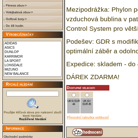
Fitness obuv->
Mezipodrážka: Phylon p
Volejbalová obuv->
vzduchová bublina v pa
Golfové boty->
Do 48 hodin
Control System pro větší 
Výrobci/značky
Podešev: GDR s modifi
optimální záběr a odolno
Expedice: skladem - do 
DÁREK ZDARMA!
Rychlé hledání
Dostupné velikosti
UK 9 / EUR
UK 10 /
44
EUR 45
Použijte klíčová slova pro nalezení zboží
které hledáte.
Převodní tabulka velikostí
Rozšířené hledání
Informace
Obchodní podmínky