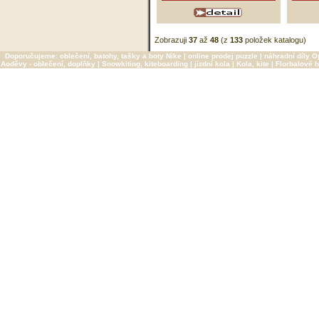
Zobrazuji
37
až
48
(z
133
položek katalogu)
Doporučujeme:
oblečení, batohy, tašky a boty Nike
|
online prodej puzzle
|
náhradní díly O
Aoděvy - oblečení, doplňky
|
Snowkiting, kiteboarding
|
jízdní kola
|
Kola, kite
|
Florbalové h