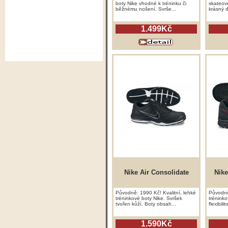
boty Nike vhodné k tréninku či
skateov
běžnému nošení. Svrše...
krásný d
1.499Kč
Nike Air Consolidate
Nike
Původně: 1990 Kč! Kvalitní, lehké
Původně
tréninkové boty Nike. Svršek
trénink
tvořen kůží. Boty obsah...
flexibili
1.590Kč