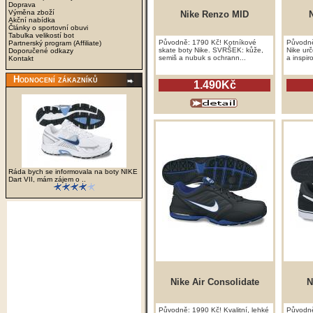
Doprava
Výměna zboží
Nike Renzo MID
Akční nabídka
Články o sportovní obuvi
Tabulka velikostí bot
Původně: 1790 Kč! Kotníkové
Původně
Partnerský program (Affiliate)
skate boty Nike. SVRŠEK: kůže,
Nike urč
Doporučené odkazy
semiš a nubuk s ochrann...
a inspir
Kontakt
Hodnocení zákazníků
1.490Kč
Ráda bych se informovala na boty NIKE
Dart VII, mám zájem o ..
Nike Air Consolidate
N
Původně: 1990 Kč! Kvalitní, lehké
Původně