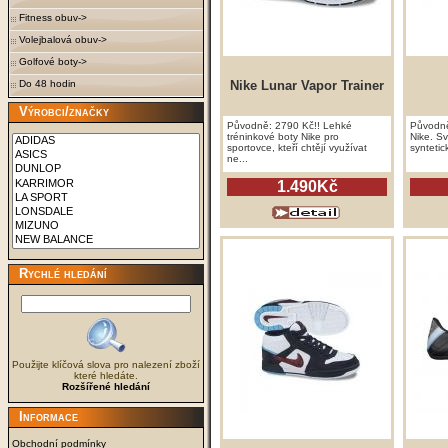
Fitness obuv->
Volejbalová obuv->
Golfové boty->
Do 48 hodin
Nike Lunar Vapor Trainer
Výrobci/značky
Původně: 2790 Kč!! Lehké
Původně
tréninkové boty Nike pro
Nike. S
sportovce, kteří chtějí využívat
syntetic
ne...
1.490Kč
Rychlé hledání
Použijte klíčová slova pro nalezení zboží
které hledáte.
Rozšířené hledání
Informace
Obchodní podmínky