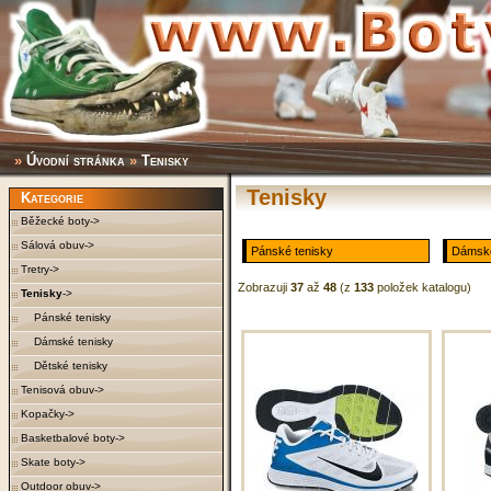
»
Úvodní stránka
»
Tenisky
Tenisky
Kategorie
Běžecké boty->
Sálová obuv->
Pánské tenisky
Dámské
Tretry->
Zobrazuji
37
až
48
(z
133
položek katalogu)
Tenisky
->
Pánské tenisky
Dámské tenisky
Dětské tenisky
Tenisová obuv->
Kopačky->
Basketbalové boty->
Skate boty->
Outdoor obuv->