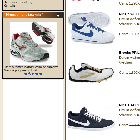
Doporučené odkazy
Cena:
1.790K
Kontakt
NIKE SWEET
Hodnocení zákazníků
Datum vložení
Výrobce: NIK
Cena: 1.190K
Brooks PR L
Datum vložení
Výrobce:
Jsem s těmito botami velmi spokojený.
Mizuno je opravdu kval ..
Cena:
1.890K
NIKE CAPRI 
Datum vložení
Výrobce: NIK
Cena:
1.790K