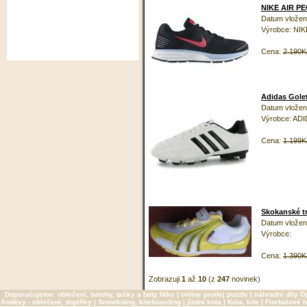
NIKE AIR P
Datum vložení
Výrobce: NIK
Cena:
2.190K
Adidas Gole
Datum vložení
Výrobce: AD
Cena:
1.199K
Skokanské t
Datum vložení
Výrobce:
Cena:
1.390K
Zobrazuji
1
až
10
(z
247
novinek)
Doporučujeme:
oblečení, batohy, tašky a boty Nike
|
online prodej puzzle
|
náhradní díly O
Aoděvy - oblečení, doplňky
|
Snowkiting, kiteboarding
|
jízdní kola
|
Kola, kite
|
Florbalové h