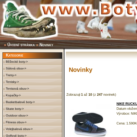
»
Úvodní stránka
»
Novinky
Kategorie
Běžecké boty->
Novinky
Sálová obuv->
Tretry->
Tenisky->
Tenisová obuv->
Zobrazuji
1
až
10
(z
247
novinek)
Kopačky->
Basketbalové boty->
NIKE RUCK
Datum vložení
Skate boty->
Výrobce: NIK
Outdoor obuv->
Fitness obuv->
Cena: 1.590K
Volejbalová obuv->
Golfové boty->