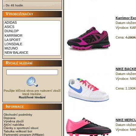
Do 48 hodin
Výrobci/značky
Karrimor Exce
Datum vložení
Výrobce: K
Cena:
4.290K
Rychlé hledání
NIKE BACKB
Datum vložení
Výrobce: NIK
Cena: 1.190K
Použijte klíčová slova pro nalezení zboží
které hledáte.
Rozšířené hledání
Informace
Obchodní podmínky
Doprava
NIKE MERCU
Výměna zboží
Akční nabídka
Datum vložen
Články o sportovní obuvi
Výrobce: NIK
Tabulka velikostí bot
Partnerský program (Affiliate)